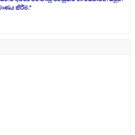
ාණය කිරීම."