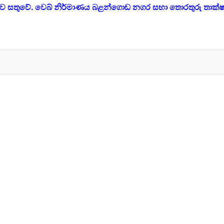
ාව සතුවේ. වෙබ් නිර්මාණය බළන්ගොඩ නගර සභා තොරතුරු තාක්ෂ