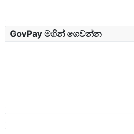
GovPay මගින් ගෙවන්න