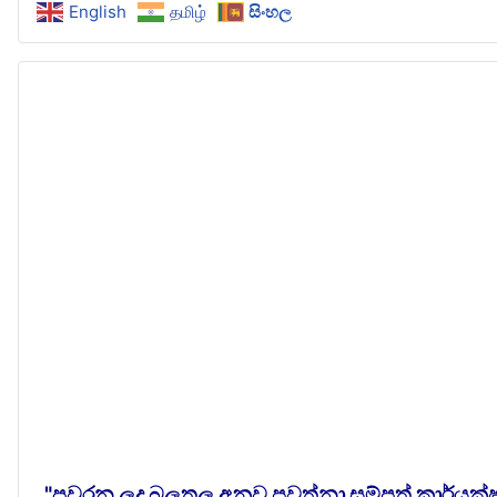
English
தமிழ்
සිංහල
"පවරන ලද බලතල අනුව පවත්නා සම්පත් කාර්යක්ෂ