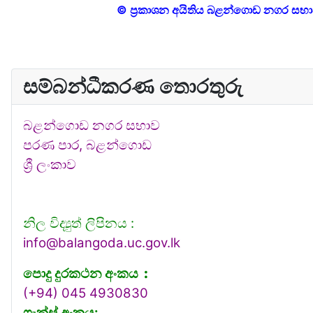
© ප්‍රකාශන අයිතිය බළන්ගොඩ නගර සභ
සම්බන්ධීකරණ තොරතුරු
බළන්ගොඩ නගර සභාව
පරණ පාර, බළන්ගොඩ
ශ්‍රී ලංකාව
නිල විද්‍යුත් ලිපිනය :
info@balangoda.uc.gov.lk
පොදු දුරකථන අංකය
:
(+94) 045 4930830
ෆැක්ස් අංකය: