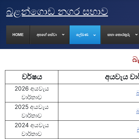
බළන්ගොඩ නගර සභාව
HOME
අපගේ සේවා
ලේඛණ
සභා තොරතුරු
බ
වර්ෂය
අයවැය වා
2026 අයවැය
වාර්තාව
2025 අයවැය
වාර්තාව
2024 අයවැය
වාර්තාව