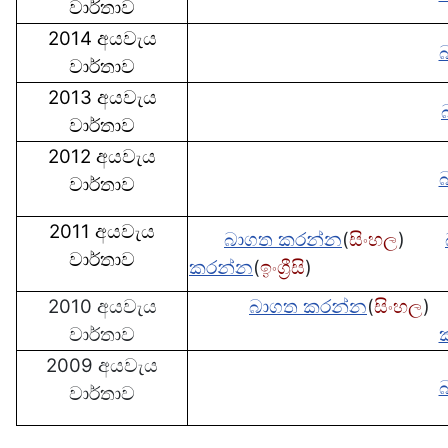
වාර්තාව
2014 අයවැය
වාර්තාව
2013 අයවැය
වාර්තාව
2012 අයවැය
වාර්තාව
2011 අයවැය
බාග‍ත කරන්න
(
සිංහල
)
වාර්තාව
කරන්න
(
ඉංග්‍රීසි
)
2010 අයවැය
බාග‍ත කරන්න
(
සිංහල
)
වාර්තාව
2009 අයවැය
වාර්තාව