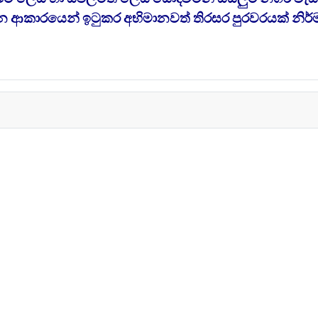
වන ආකාරයෙන් ඉටුකර අභිමානවත් තිරසර පුරවරයක් නිර්ම