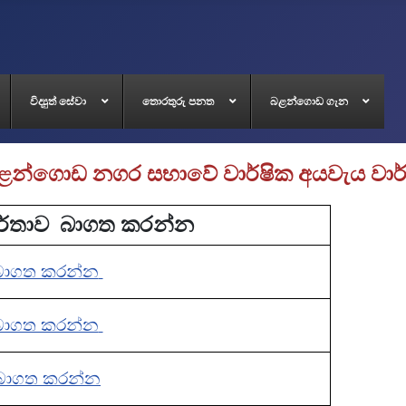
විද්‍යුත් සේවා
තොරතුරු පනත
බළන්ගොඩ ගැන
ළන්ගොඩ නගර සභාවේ වාර්ෂික අයවැය වාර
ර්තාව බාගත කරන්න
බාගත කරන්න
බාගත කරන්න
බාගත කරන්න