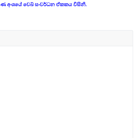
ණ අංශයේ වෙබ් සංවර්ධන ඒකකය විසිනි.