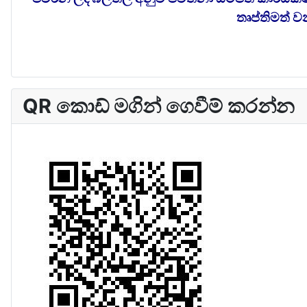
තෘප්තිමත් 
QR කොඩ් මගින් ගෙවීම් කරන්න