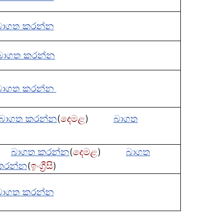
බාගත කරන්න
බාගත කරන්න
බාගත කරන්න
බාග‍ත කරන්න
(
දෙමළ
)
බාග‍ත
බාග‍ත කරන්න
(
දෙමළ
)
බාග‍ත
කරන්න
(
ඉංග්‍රීසි
)
බාග‍ත කරන්න