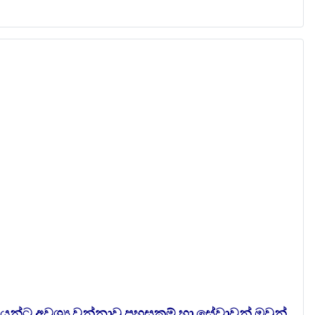
්ට අවශ්‍ය වන්නාවු පහසුකම් හා සේවාවන් ඔවුන්