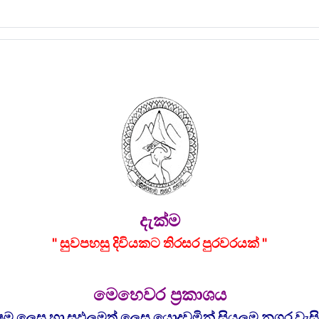
දැක්ම
" සුවපහසු දිවියකට තිරසර පුරවරයක් "
මෙහෙවර ප්‍රකාශය
ම ලෙස හා සඵලමත් ලෙස යොදවමින් සියලුම නගර වැසියන