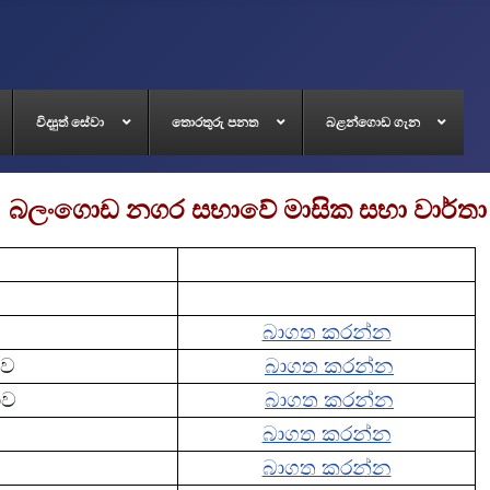
විද්‍යුත් සේවා
තොරතුරු පනත
බළන්ගොඩ ගැන
බලංගොඩ නගර සභාවේ මාසික සභා වාර්තා
බාගත කරන්න
ාව
බාගත කරන්න
ාව
බාගත කරන්න
බාගත කරන්න
බාගත කරන්න