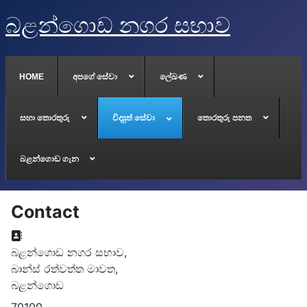
බළන්ගොඩ නගර සභාව
HOME
අපගේ සේවා
ලේඛණ
සභා තොරතුරු
විද්‍යුත් සේවා
තොරතුරු පනත
බළන්ගොඩ ගැන
Contact
Address:
බළන්ගොඩ නගර සභාව,
බාන්ස් රත්වත්ත මාවත,
බළන්ගොඩ