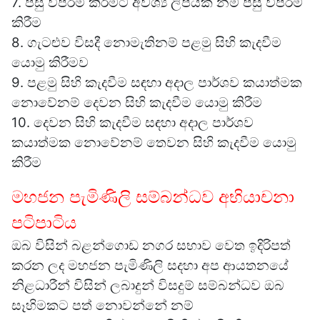
7. පසු විපරමි කිරීමට අවශ්‍ය ලිපියක් නම් පසු විපරම්
කිරීම
8. ගැටළුව විසදී නොමැතිනම් පළමු සිහි කැදවීම
යොමු කිරීමව
9. පළමු සිහි කැදවීම සඳහා අදාල පාර්ශව කයාත්මක
නොවේනම් දෙවන සිහි කැදවීම යොමු කිරීම
10. දෙවන සිහි කැදවීම සඳහා අදාල පාර්ශව
කයාත්මක නොවේනම් තෙවන සිහි කැදවීම යොමු
කිරීම
මහජන පැමිණිලි සම්බන්ධව අභියාචනා
පටිපාටිය
ඔබ විසින් බළන්ගොඩ නගර සභාව වෙත ඉදිරිපත්
කරන ලද මහජන පැමිණිලි සදහා අප ආයත‍නයේ
නිළධාරීන් විසින් ලබාදුන් විසදුම් සම්බන්ධව ඔබ
සෑහිමකට පත් නොවන්නේ නම්