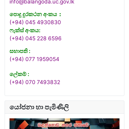
info@balangoda.uc.gov.lk
පොදු දුරකථන අංකය
:
(+94) 045 4930830
ෆැක්ස් අංකය:
(+94) 045 228 6596
සභාපති :
(+94) 077 1959054
ලේකම් :
(+94) 070 7493832
යෝජනා හා පැමිණිලි