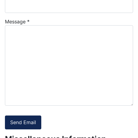
Message
*
Send Email