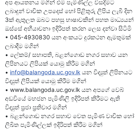
අප ආයතනය මගින් එම පැමිණිල්ල විසදීමට
ලබාදුන් වාචික උපදෙස් හෝ පිළිතුරු ලිපිය ලැබී දින
3ක් ඇතුලත ඔබට පහසු භාෂාවකින් පහත මාධ්‍යයන්
ඔස්සේ අභීයාචනා ඉදිරිපත් කරන ලෙස දන්වා සිටිමි
• 045-4930830 යන අංකයට දුරකථන ඇමතුමක්
ලබාදීම මගින්
• ලේකම්/ සභාපති, බළන්ගොඩ නගර සභාව යන
ලිපිනයට ලිපියක් යොමු කිරීම මගින්
•
info@balangoda.uc.gov.lk
යන විද්‍යුත් ලිපිනයට
විද්‍යුත් ලිපියක් යොමු කිරීම මගින්
• www.balangoda.uc.gov.lk යන අපගේ වෙබ්
අඩවියේ මහජන පැමිණිලි ඉදිරිපත් කිරීමට ඇති
විද්‍යුත් ප්‍රජා ප්‍රතිචාර මගින්
• බළන්ගොඩ නගර සභාව වෙත පැමිණ වාචික හෝ
ලිඛිත පැමිණිල්ලක් ඉදිරිපත් කිරීම මගින්