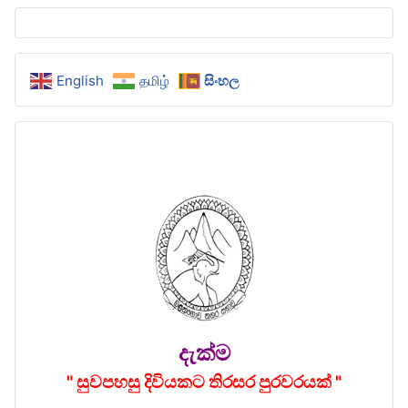
English
தமிழ்
සිංහල
දැක්ම
" සුවපහසු දිවියකට තිරසර පුරවරයක් "