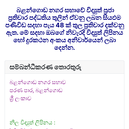
බළන්ගොඩ නගර සභාවේ විද්‍යුත් ප්‍රජා
ප්‍රතිචාර පද්ධතිය තුලින් ඒවනු ලබන සියඵම
පණිවිඩ සදහා පැය 48 ක් තුල ප්‍රතිචාර දක්වනු
ඇත. මේ සදහා ඔබගේ නිවැරදි විද්‍යුත් ලිපිනය
හෝ දුරකථන අංකය අනිවාර්යෙන් ලබා
දෙන්න.
සම්බන්ධීකරණ තොරතුරු
බළන්ගොඩ නගර සභාව
පරණ පාර, බළන්ගොඩ
ශ්‍රී ලංකාව
නිල විද්‍යුත් ලිපිනය :