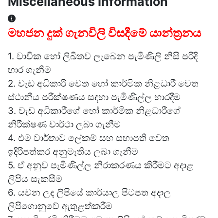
Miscellaneous Information
Miscellaneous Information
මහජන දුක් ගැනවිලි විසදීමේ යාන්ත්‍රනය
1. වාචික හෝ ලිඛිතව ලැබෙන පැමිණිලි නිසි පරිදි
භාර ගැනීම
2. වැඩ අධිකාරී වෙත හෝ කාර්මික නිළධාරී වෙත
ස්ථානීය පරීක්ෂණය සඳහා පැමිණිල්ල භාරදීම
3. වැඩ අධිකාරීගේ හෝ කාර්මික නිළධාරීගේ
නිරීක්ෂණ වාර්ථා ලබා ගැනීම
4. එම වාර්තාව ලේකම් සහ සභාපති වෙත
ඉදිරිපත්කර අනුමැතිය ලබා ගැනීම
5. ඒ අනුව පැමිණිල්ල නිරාකරණය කිරීමට අදාළ
ලිපිය සැකසීම
6. යවන ලද ලිපියේ කාර්යාල පිටපත අදාල
ලිපිගොනුවේ ඇතුළත්කරීම