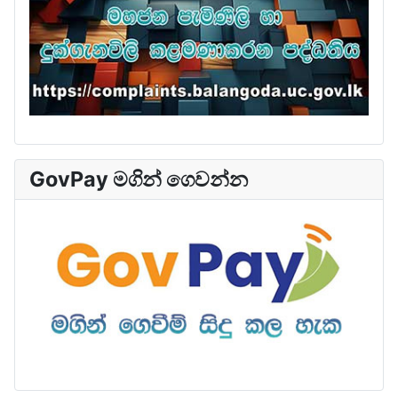
GovPay මගින් ගෙවන්න