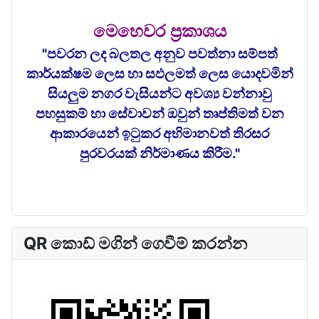
මෙහෙවර ප්‍රකාශය
"පවරන ලද බලතල අනුව පවත්නා සම්පත්
කාර්යක්ෂම ලෙස හා සඵලමත් ලෙස යොදවමින්
සියලුම නගර වැසියන්ට අවශ්‍ය වන්නාවු
පහසුකම් හා සේවාවන් ඔවුන් තෘප්තිමත් වන
ආකාරයෙන් ඉටුකර අභිමානවත් තිරසර
පුරවරයක් නිර්මාණය කිරීම."
QR කොඩ් මගින් ගෙවීම් කරන්න